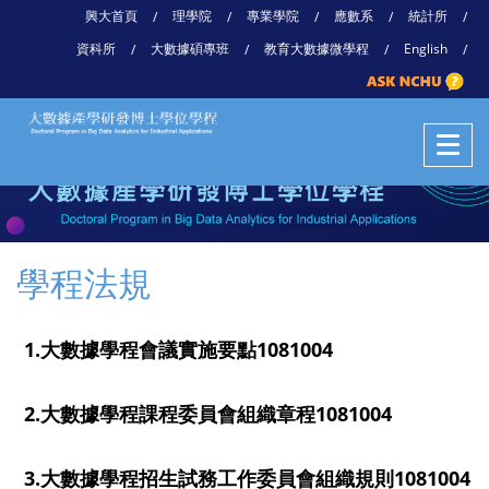
興大首頁
理學院
專業學院
應數系
統計所
/
/
/
/
/
資科所
大數據碩專班
教育大數據微學程
English
/
/
/
/
學程法規
1.大數據學程會議實施要點1081004
2.大數據學程課程委員會組織章程1081004
3.大數據學程招生試務工作委員會組織規則1081004