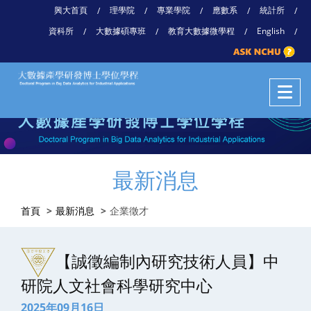
興大首頁
理學院
專業學院
應數系
統計所
/
/
/
/
/
資科所
大數據碩專班
教育大數據微學程
English
/
/
/
/
最新消息
首頁
最新消息
企業徵才
【誠徵編制內研究技術人員】中
研院人文社會科學研究中心
2025年09月16日