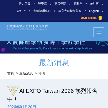
興大首頁
理學院
專業學院
應數系
統計所
/
/
/
/
/
資科所
大數據碩專班
教育大數據微學程
English
/
/
/
/
最新消息
首頁
最新消息
其他
AI EXPO Taiwan 2026 熱烈報名
中！
2026年01月20日