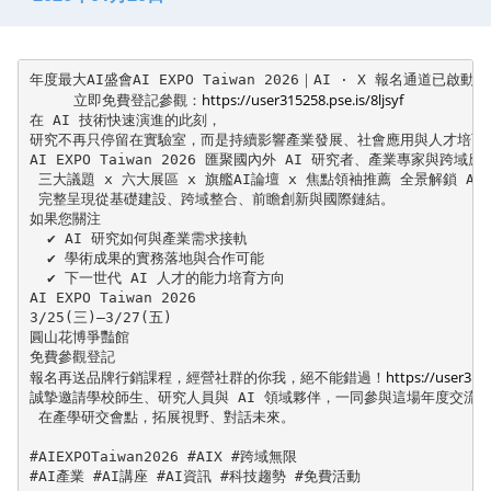
年度最大AI盛會AI EXPO Taiwan 2026｜AI · X 報名通道已啟動！

https://user315258.pse.is/8ljsyf
     立即免費登記參觀：
在 AI 技術快速演進的此刻，

研究不再只停留在實驗室，而是持續影響產業發展、社會應用與人才培育方
AI EXPO Taiwan 2026 匯聚國內外 AI 研究者、產業專家與跨域應
 三大議題 x 六大展區 x 旗艦AI論壇 x 焦點領袖推薦 全景解鎖 AI 
 完整呈現從基礎建設、跨域整合、前瞻創新與國際鏈結。

如果您關注

  ✔ AI 研究如何與產業需求接軌

  ✔ 學術成果的實務落地與合作可能

  ✔ 下一世代 AI 人才的能力培育方向

AI EXPO Taiwan 2026

3/25(三)–3/27(五)

圓山花博爭豔館

免費參觀登記

https://user315
報名再送品牌行銷課程，經營社群的你我，絕不能錯過！
誠摯邀請學校師生、研究人員與 AI 領域夥伴，一同參與這場年度交流盛
 在產學研交會點，拓展視野、對話未來。

#AIEXPOTaiwan2026 #AIX #跨域無限
