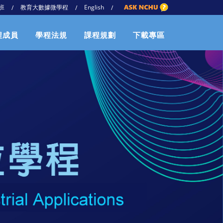
班
教育大數據微學程
English
/
/
/
程成員
學程法規
課程規劃
下載專區