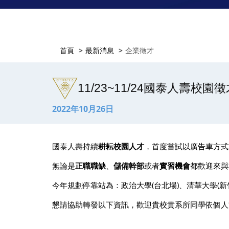
首頁
最新消息
企業徵才
11/23~11/24國泰人壽校園
2022年10月26日
國泰人壽持續
耕耘校園人才
，首度嘗試以廣告車方式
無論是
正職職缺
、
儲備幹部
或者
實習機會
都歡迎來與
今年規劃停靠站為：政治大學(台北場)、清華大學(新竹
懇請協助轉發以下資訊，歡迎貴校貴系所同學依個人