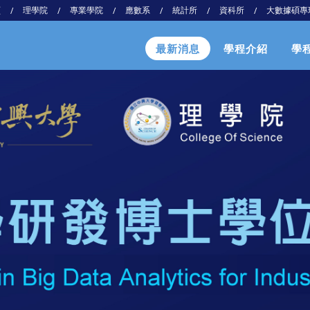
頁
理學院
專業學院
應數系
統計所
資科所
大數據碩專
/
/
/
/
/
/
最新消息
學程介紹
學