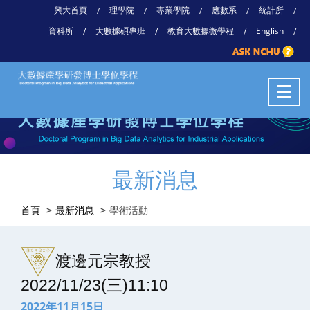
興大首頁
理學院
專業學院
應數系
統計所
/
/
/
/
/
資科所
大數據碩專班
教育大數據微學程
English
/
/
/
/
最新消息
首頁
最新消息
學術活動
渡邊元宗教授
2022/11/23(三)11:10
2022年11月15日