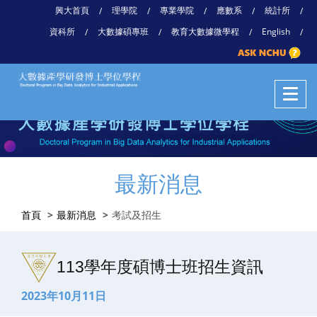
興大首頁
理學院
專業學院
應數系
統計所
/
/
/
/
/
資科所
大數據碩專班
教育大數據微學程
English
/
/
/
/
最新消息
首頁
最新消息
考試及招生
113學年度碩博士班招生資訊
2023年10月11日