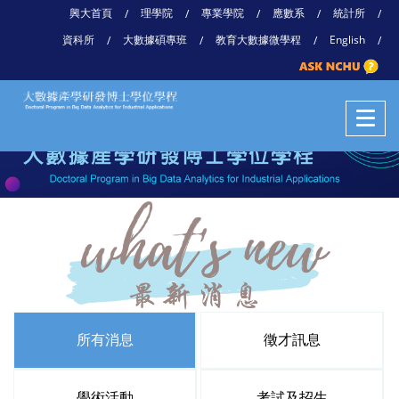
興大首頁
理學院
專業學院
應數系
統計所
/
/
/
/
/
資科所
大數據碩專班
教育大數據微學程
English
/
/
/
/
所有消息
徵才訊息
學術活動
考試及招生