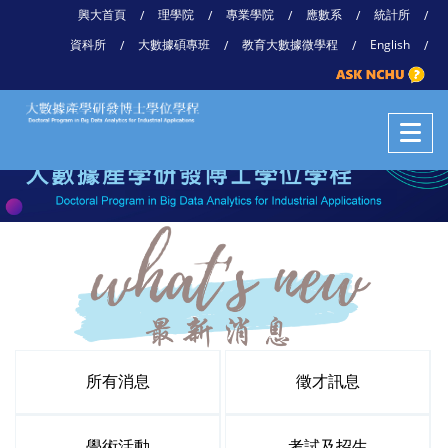
興大首頁
理學院
專業學院
應數系
統計所
/
/
/
/
/
資科所
大數據碩專班
教育大數據微學程
English
/
/
/
/
所有消息
徵才訊息
學術活動
考試及招生