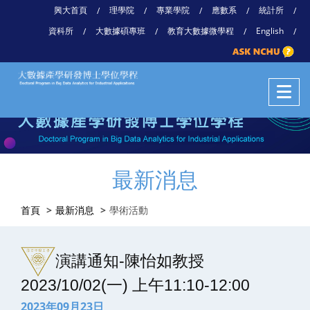
興大首頁
理學院
專業學院
應數系
統計所
/
/
/
/
/
資科所
大數據碩專班
教育大數據微學程
English
/
/
/
/
最新消息
首頁
最新消息
學術活動
演講通知-陳怡如教授
2023/10/02(一) 上午11:10-12:00
2023年09月23日