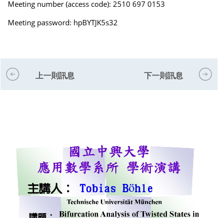
Meeting number (access code): 2510 697 0153
Meeting password: hpBYTJK5s32
上一則訊息
下一則訊息