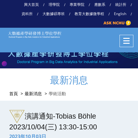
興大首頁
理學院
專業學院
應數系
統計所
/
/
/
/
/
資科所
大數據碩專班
教育大數據微學程
English
/
/
/
/
最新消息
首頁
最新消息
學術活動
演講通知-Tobias Böhle
2023/10/04(三) 13:30-15:00
2023年10月03日