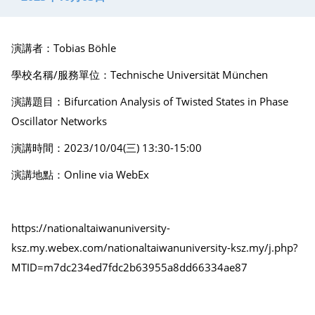
演講者：Tobias Böhle
學校名稱/服務單位：Technische Universität München
演講題目：Bifurcation Analysis of Twisted States in Phase
Oscillator Networks
演講時間：2023/10/04(三) 13:30-15:00
演講地點：Online via WebEx
https://nationaltaiwanuniversity-
ksz.my.webex.com/nationaltaiwanuniversity-ksz.my/j.php?
MTID=m7dc234ed7fdc2b63955a8dd66334ae87