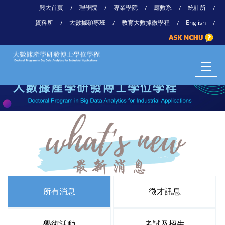
興大首頁
理學院
專業學院
應數系
統計所
/
/
/
/
/
資科所
大數據碩專班
教育大數據微學程
English
/
/
/
/
所有消息
徵才訊息
學術活動
考試及招生