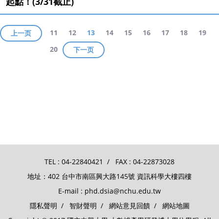
起點！(3/31截止)
11
12
13
14
15
16
17
18
19
上一页
20
下一页
TEL :
04-22840421
/ FAX : 04-22873028
地址：402 台中市南區興大路145號 資訊科學大樓四樓
E-mail :
phd.dsia@nchu.edu.tw
隱私聲明
/
智財聲明
/
網站意見回饋
/
網站地圖