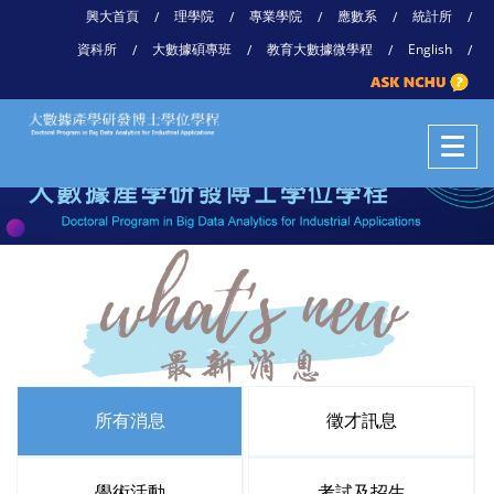
興大首頁
理學院
專業學院
應數系
統計所
/
/
/
/
/
資科所
大數據碩專班
教育大數據微學程
English
/
/
/
/
所有消息
徵才訊息
學術活動
考試及招生