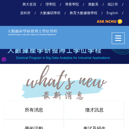
興大首頁
理學院
專業學院
應數系
統計所
/
/
/
/
/
資科所
大數據碩專班
教育大數據微學程
English
/
/
/
/
所有消息
徵才訊息
學術活動
考試及招生