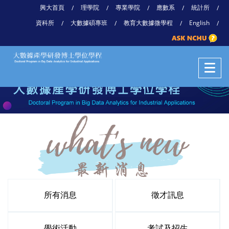
興大首頁
理學院
專業學院
應數系
統計所
/
/
/
/
/
資科所
大數據碩專班
教育大數據微學程
English
/
/
/
/
所有消息
徵才訊息
學術活動
考試及招生