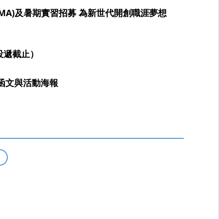
計畫(MA)及暑期實習招募 為新世代開創職涯夢想
 投遞截止）
傳函文與活動海報