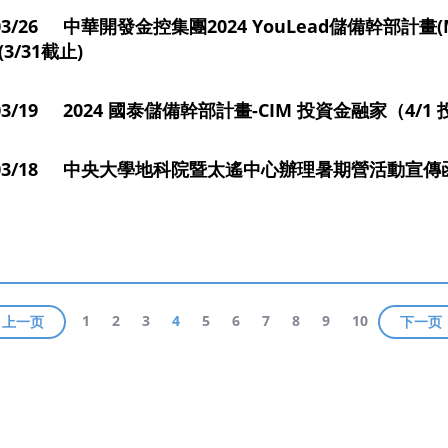
4/03/26 中華開發金控集團2024 YouLead儲備幹部
3/31截止)
/03/19 2024 國泰儲備幹部計畫-CIM 投資金融家（4/1
4/03/18 中央大學地科院暨太遙中心辦理暑期營活動宣
1
2
3
4
5
6
7
8
9
10
上一页
下一页