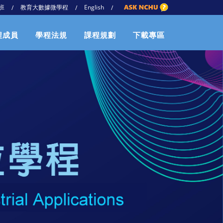
班
教育大數據微學程
English
/
/
/
程成員
學程法規
課程規劃
下載專區