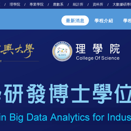
頁
理學院
專業學院
應數系
統計所
資科所
大數據碩專
/
/
/
/
/
/
最新消息
學程介紹
學