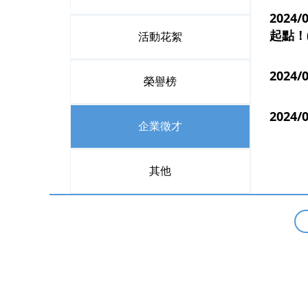
202
起點！(
活動花絮
2024
榮譽榜
202
企業徵才
其他