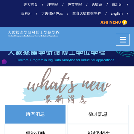
興大首頁
理學院
專業學院
應數系
統計所
/
/
/
/
/
資科所
大數據碩專班
教育大數據微學程
English
/
/
/
/
所有消息
徵才訊息
學術活動
考試及招生