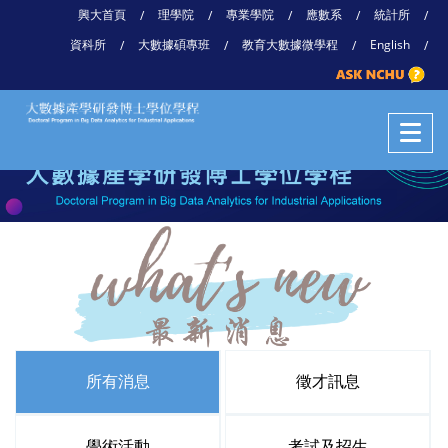
興大首頁
理學院
專業學院
應數系
統計所
/
/
/
/
/
資科所
大數據碩專班
教育大數據微學程
English
/
/
/
/
所有消息
徵才訊息
學術活動
考試及招生