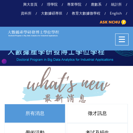
興大首頁
理學院
專業學院
應數系
統計所
/
/
/
/
/
資科所
大數據碩專班
教育大數據微學程
English
/
/
/
/
所有消息
徵才訊息
學術活動
考試及招生