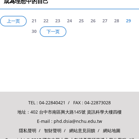
成為理想中的自己
21
22
23
24
25
26
27
28
29
上一页
30
下一页
TEL :
04-22840421
/ FAX : 04-22873028
地址：402 台中市南區興大路145號 資訊科學大樓四樓
E-mail :
phd.dsia@nchu.edu.tw
隱私聲明
/
智財聲明
/
網站意見回饋
/
網站地圖