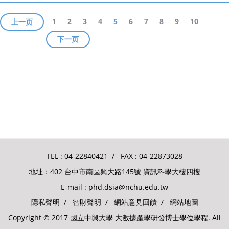
1
2
3
4
5
6
7
8
9
10
上一页
下一页
TEL :
04-22840421
/ FAX : 04-22873028
地址：402 台中市南區興大路145號 資訊科學大樓四樓
E-mail :
phd.dsia@nchu.edu.tw
隱私聲明
/
智財聲明
/
網站意見回饋
/
網站地圖
Copyright © 2017 國立中興大學 大數據產學研發博士學位學程. All