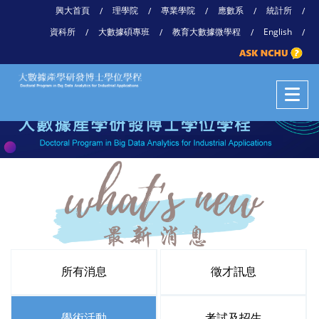
興大首頁
理學院
專業學院
應數系
統計所
/
/
/
/
/
資科所
大數據碩專班
教育大數據微學程
English
/
/
/
/
所有消息
徵才訊息
學術活動
考試及招生